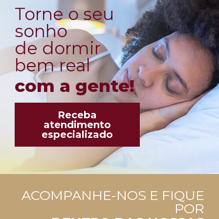
Torne o seu
sonho
de dormir
bem real
com a gente!
Receba
atendimento
especializado
ACOMPANHE-NOS E FIQUE
POR